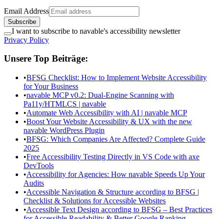
Email Address
Subscribe
I want to subscribe to navable's accessibility newsletter
Privacy Policy
Unsere Top Beiträge:
•
BFSG Checklist: How to Implement Website Accessibility
for Your Business
•
navable MCP v0.2: Dual-Engine Scanning with
Pa11y/HTMLCS | navable
•
Automate Web Accessibility with AI | navable MCP
•
Boost Your Website Accessibility & UX with the new
navable WordPress Plugin
•
BFSG: Which Companies Are Affected? Complete Guide
2025
•
Free Accessibility Testing Directly in VS Code with axe
DevTools
•
Accessibility for Agencies: How navable Speeds Up Your
Audits
•
Accessible Navigation & Structure according to BFSG |
Checklist & Solutions for Accessible Websites
•
Accessible Text Design according to BFSG – Best Practices
for Accessible Readability & Better Google Ranking