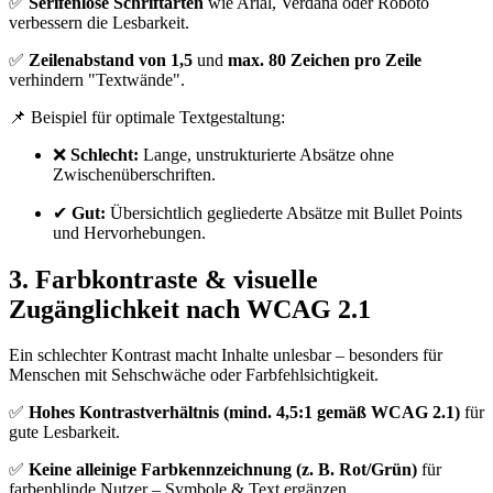
✅
Serifenlose Schriftarten
wie Arial, Verdana oder Roboto
verbessern die Lesbarkeit.
✅
Zeilenabstand von 1,5
und
max. 80 Zeichen pro Zeile
verhindern "Textwände".
📌 Beispiel für optimale Textgestaltung:
❌
Schlecht:
Lange, unstrukturierte Absätze ohne
Zwischenüberschriften.
✔
Gut:
Übersichtlich gegliederte Absätze mit Bullet Points
und Hervorhebungen.
3. Farbkontraste & visuelle
Zugänglichkeit nach WCAG 2.1
Ein schlechter Kontrast macht Inhalte unlesbar – besonders für
Menschen mit Sehschwäche oder Farbfehlsichtigkeit.
✅
Hohes Kontrastverhältnis (mind. 4,5:1 gemäß WCAG 2.1)
für
gute Lesbarkeit.
✅
Keine alleinige Farbkennzeichnung (z. B. Rot/Grün)
für
farbenblinde Nutzer – Symbole & Text ergänzen.