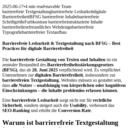
2025-06-17
•
4 min read
•
navable Team
barrierefreie Textgestaltung
barrierefreie Lesbarkeit
digitale
Barrierefreiheit
BFSG barrierefreie Inhalte
barrierefreie
Schriftgröße
Farbkontrast barrierefrei
strukturierte Inhalte
barrierefrei
lesefreundliches Webdesign
barrierefreie
Typografie
barrierefreier Textaufbau
Barrierefreie Lesbarkeit & Textgestaltung nach BFSG – Best
Practices für digitale Barrierefreiheit
Die
barrierefreie Gestaltung von Texten und Inhalten
ist ein
zentraler Bestandteil des
Barrierefreiheitsstärkungsgesetzes
(BFSG)
, das ab
28. Juni 2025
verpflichtend wird. Es verpflichtet
Unternehmen zur
digitalen Barrierefreiheit
, insbesondere zur
barrierefreien Textgestaltung
. Websites müssen so gestaltet sein,
dass
alle Nutzer – unabhängig von körperlichen oder kognitiven
Einschränkungen – die Inhalte problemlos erfassen können
.
Eine
barrierefreie Lesbarkeit
sorgt nicht nur für
rechtliche
Sicherheit
, sondern steigert auch die
Usability
, verbessert das
SEO-Ranking
und erhöht die
Conversion-Rate
.
Warum ist barrierefreie Textgestaltung