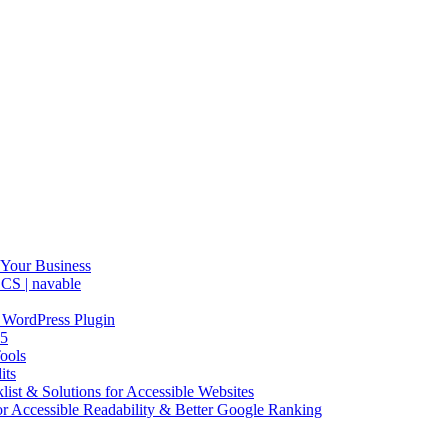
 Your Business
CS | navable
 WordPress Plugin
25
ools
its
ist & Solutions for Accessible Websites
or Accessible Readability & Better Google Ranking