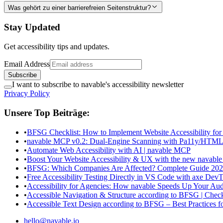
Was gehört zu einer barrierefreien Seitenstruktur?
Stay Updated
Get accessibility tips and updates.
Email Address
Subscribe
I want to subscribe to navable's accessibility newsletter
Privacy Policy
Unsere Top Beiträge:
•
BFSG Checklist: How to Implement Website Accessibility for
•
navable MCP v0.2: Dual-Engine Scanning with Pa11y/HTML
•
Automate Web Accessibility with AI | navable MCP
•
Boost Your Website Accessibility & UX with the new navable
•
BFSG: Which Companies Are Affected? Complete Guide 20
•
Free Accessibility Testing Directly in VS Code with axe DevT
•
Accessibility for Agencies: How navable Speeds Up Your Aud
•
Accessible Navigation & Structure according to BFSG | Checkl
•
Accessible Text Design according to BFSG – Best Practices f
hello@navable.io