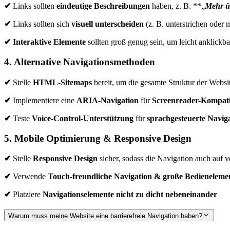
✔
Links sollten
eindeutige Beschreibungen
haben, z. B. **„
Mehr üb
✔
Links sollten sich
visuell unterscheiden
(z. B. unterstrichen oder 
✔
Interaktive Elemente
sollten groß genug sein, um leicht anklickba
4. Alternative Navigationsmethoden
✔
Stelle
HTML-Sitemaps
bereit, um die gesamte Struktur der Webs
✔
Implementiere eine
ARIA-Navigation
für
Screenreader-Kompatib
✔
Teste
Voice-Control-Unterstützung
für
sprachgesteuerte Navig
5. Mobile Optimierung & Responsive Design
✔
Stelle
Responsive Design
sicher, sodass die Navigation auch auf 
✔
Verwende
Touch-freundliche Navigation & große Bedieneleme
✔
Platziere
Navigationselemente nicht zu dicht nebeneinander
Warum muss meine Website eine barrierefreie Navigation haben?