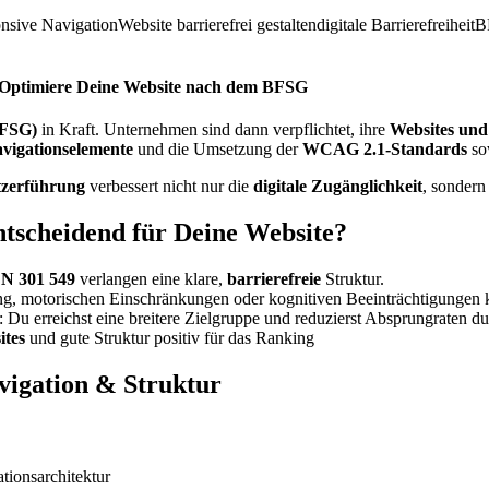
onsive Navigation
Website barrierefrei gestalten
digitale Barrierefreiheit
B
e: Optimiere Deine Website nach dem BFSG
BFSG)
in Kraft. Unternehmen sind dann verpflichtet, ihre
Websites und
avigationselemente
und die Umsetzung der
WCAG 2.1-Standards
so
tzerführung
verbessert nicht nur die
digitale Zugänglichkeit
, sondern
ntscheidend für Deine Website?
N 301 549
verlangen eine klare,
barrierefreie
Struktur.
g, motorischen Einschränkungen oder kognitiven Beeinträchtigungen kö
: Du erreichst eine breitere Zielgruppe und reduzierst Absprungraten du
ites
und gute Struktur positiv für das Ranking
avigation & Struktur
ationsarchitektur