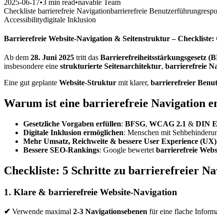
2025-06-17
•
3 min read
•
navable Team
Checkliste barrierefreie Navigation
barrierefreie Benutzerführung
resp
Accessibility
digitale Inklusion
Barrierefreie Website-Navigation & Seitenstruktur – Checklist
Ab dem
28. Juni 2025
tritt das
Barrierefreiheitsstärkungsgesetz (
insbesondere eine
strukturierte Seitenarchitektur
,
barrierefreie N
Eine gut geplante
Website-Struktur
mit klarer,
barrierefreier Benu
Warum ist eine barrierefreie Navigation e
Gesetzliche Vorgaben erfüllen
:
BFSG
,
WCAG 2.1
&
DIN E
Digitale Inklusion ermöglichen
: Menschen mit Sehbehinderun
Mehr Umsatz, Reichweite & bessere User Experience (UX)
Bessere SEO-Rankings
: Google bewertet
barrierefreie Webs
Checkliste: 5 Schritte zu barrierefreier N
1. Klare & barrierefreie Website-Navigation
✔
Verwende maximal
2-3 Navigationsebenen
für eine flache Inform