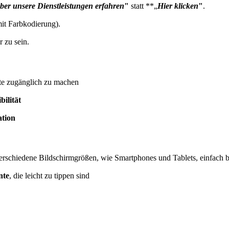
er unsere Dienstleistungen erfahren
"
statt **„
Hier klicken
"
.
mit Farbkodierung).
r zu sein.
ite zugänglich zu machen
ilität
ation
verschiedene Bildschirmgrößen, wie Smartphones und Tablets, einfach b
nte
, die leicht zu tippen sind