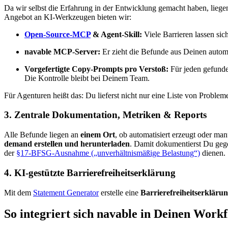
Da wir selbst die Erfahrung in der Entwicklung gemacht haben, lieg
Angebot an KI-Werkzeugen bieten wir:
Open-Source-MCP
& Agent-Skill:
Viele Barrieren lassen si
navable MCP-Server:
Er zieht die Befunde aus Deinen automa
Vorgefertigte Copy-Prompts pro Verstoß:
Für jeden gefunde
Die Kontrolle bleibt bei Deinem Team.
Für Agenturen heißt das: Du lieferst nicht nur eine Liste von Proble
3. Zentrale Dokumentation, Metriken & Reports
Alle Befunde liegen an
einem Ort
, ob automatisiert erzeugt oder ma
demand erstellen und herunterladen
. Damit dokumentierst Du geg
der
§17-BFSG-Ausnahme („unverhältnismäßige Belastung“)
dienen.
4. KI-gestützte Barrierefreiheitserklärung
Mit dem
Statement Generator
erstelle eine
Barrierefreiheitserkläru
So integriert sich navable in Deinen Work