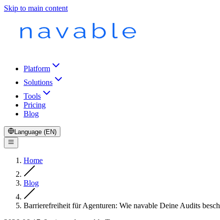
Skip to main content
Platform
Solutions
Tools
Pricing
Blog
Language (EN)
Home
Blog
Barrierefreiheit für Agenturen: Wie navable Deine Audits besch