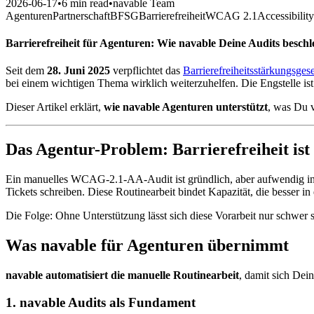
2026-06-17
•
6 min read
•
navable Team
Agenturen
Partnerschaft
BFSG
Barrierefreiheit
WCAG 2.1
Accessibilit
Barrierefreiheit für Agenturen: Wie navable Deine Audits beschl
Seit dem
28. Juni 2025
verpflichtet das
Barrierefreiheitsstärkungsge
bei einem wichtigen Thema wirklich weiterzuhelfen. Die Engstelle is
Dieser Artikel erklärt,
wie navable Agenturen unterstützt
, was Du 
Das Agentur-Problem: Barrierefreiheit ist 
Ein manuelles WCAG-2.1-AA-Audit ist gründlich, aber aufwendig in de
Tickets schreiben. Diese Routinearbeit bindet Kapazität, die besser i
Die Folge: Ohne Unterstützung lässt sich diese Vorarbeit nur schwer
Was navable für Agenturen übernimmt
navable automatisiert die manuelle Routinearbeit
, damit sich Dei
1. navable Audits als Fundament