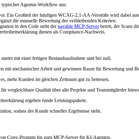
in typischer Agentur-Workflow aus:
or. Ein Großteil der häufigen WCAG-2.1-AA-Verstöße wird dabei automa
rgänzt die manuelle Bewertung der verbleibenden Kriterien.
egration in den Code steht der
navable MCP-Server
bereit, der Scans di
erefreiheitserklärung dienen als Compliance-Nachweis.
startet mit einer fertigen Bestandsaufnahme statt bei null.
en mit mechanischer Arbeit und gewinnen Raum für Bewertung und Ber
t es, mehr Kunden im gleichen Zeitraum gut zu betreuen.
 für vergleichbare Qualität über alle Projekte und Teammitglieder hinw
itserklärung ergeben runde Leistungspakete.
tion, sodass der Kunde schneller Ergebnisse sieht.
 von Copy-Prompts bis zum MCP-Server für KI-Agenten.