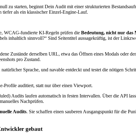
i null zu starten, beginnt Dein Audit mit einer strukturierten Bestandsa
 tiefer als ein klassischer Einzel-Engine-Lauf.
, WCAG-fundierte KI-Regeln prüfen die
Bedeutung, nicht nur das
ls inhaltlich sinnvoll?“ Sind Seitentitel aussagekräftig, ist der Linkz
edene Zustände derselben URL, etwa das Öffnen eines Modals oder den
eenshots pro Zustand.
n natürlicher Sprache, und navable entdeckt und testet die nötigen Sc
rofile auditiert, statt nur über einen Viewport.
led) Audits laufen automatisch in festen Intervallen. Über die API lass
e manuelles Nachprüfen.
nuelle Audits
. Sie schaffen einen sauberen Ausgangspunkt für die Pun
Entwickler gebaut