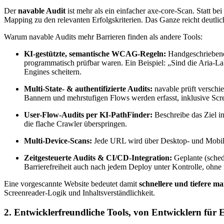
Der
navable Audit
ist mehr als ein einfacher axe-core-Scan. Statt be
Mapping zu den relevanten Erfolgskriterien. Das Ganze reicht deutlich
Warum navable Audits mehr Barrieren finden als andere Tools:
KI-gestützte, semantische WCAG-Regeln:
Handgeschriebene
programmatisch prüfbar waren. Ein Beispiel: „Sind die Aria-Labe
Engines scheitern.
Multi-State- & authentifizierte Audits:
navable prüft verschi
Bannern und mehrstufigen Flows werden erfasst, inklusive Scr
User-Flow-Audits per KI-PathFinder:
Beschreibe das Ziel i
die flache Crawler überspringen.
Multi-Device-Scans:
Jede URL wird über Desktop- und Mobile-P
Zeitgesteuerte Audits & CI/CD-Integration:
Geplante (schedu
Barrierefreiheit auch nach jedem Deploy unter Kontrolle, ohn
Eine vorgescannte Website bedeutet damit
schnellere und tiefere ma
Screenreader-Logik und Inhaltsverständlichkeit.
2. Entwicklerfreundliche Tools, von Entwicklern für 