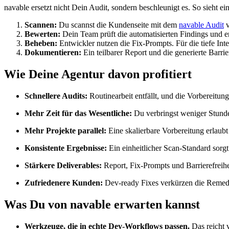
navable ersetzt nicht Dein Audit, sondern beschleunigt es. So sieht e
Scannen:
Du scannst die Kundenseite mit dem
navable Audit
v
Bewerten:
Dein Team prüft die automatisierten Findings und e
Beheben:
Entwickler nutzen die Fix-Prompts. Für die tiefe Int
Dokumentieren:
Ein teilbarer Report und die generierte Barri
Wie Deine Agentur davon profitiert
Schnellere Audits:
Routinearbeit entfällt, und die Vorbereitung 
Mehr Zeit für das Wesentliche:
Du verbringst weniger Stund
Mehr Projekte parallel:
Eine skalierbare Vorbereitung erlaub
Konsistente Ergebnisse:
Ein einheitlicher Scan-Standard sorgt
Stärkere Deliverables:
Report, Fix-Prompts und Barrierefreihe
Zufriedenere Kunden:
Dev-ready Fixes verkürzen die Remedia
Was Du von navable erwarten kannst
Werkzeuge, die in echte Dev-Workflows passen.
Das reicht