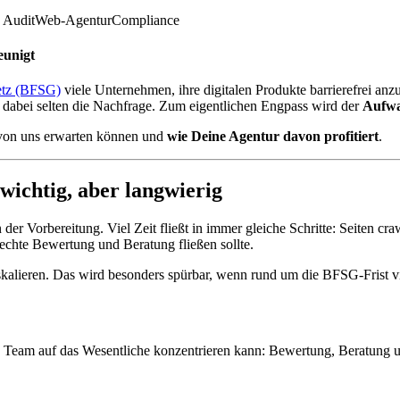
y Audit
Web-Agentur
Compliance
eunigt
setz (BFSG)
viele Unternehmen, ihre digitalen Produkte barrierefrei an
t dabei selten die Nachfrage. Zum eigentlichen Engpass wird der
Aufwa
von uns erwarten können und
wie Deine Agentur davon profitiert
.
wichtig, aber langwierig
r Vorbereitung. Viel Zeit fließt in immer gleiche Schritte: Seiten cr
n echte Bewertung und Beratung fließen sollte.
 skalieren. Das wird besonders spürbar, wenn rund um die BFSG-Frist v
n Team auf das Wesentliche konzentrieren kann: Bewertung, Beratung 