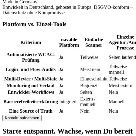
Made in Germany
Entwickelt in Deutschland, gehostet in Europa, DSGVO-konform –
Datenschutz ohne Kompromisse.
Plattform vs. Einzel-Tools
Einzelne
navable
Einfache
Kriterium
Agentur-/Aud
Plattform
Scanner
Prozesse
Automatisierte WCAG-
Ja
Teilweise
Selten laufend
Prüfung
Teilweise
Login- und Flow-Audits
Ja
Meist nein
manuell
Multi-Device / Multi-State
Ja
Eingeschränkt
Teilweise
Monitoring mit Verlauf
Ja
Begrenzt
Meist extern
Entwickler-Workflows
Ja
Selten
Nein
Extern /
Barrierefreiheitserklärung
Integriert
Manuell
manuell
Eine Source of Truth
Ja
Nein
Nein
Kontakt aufnehmen
Starte entspannt. Wachse, wenn Du bereit