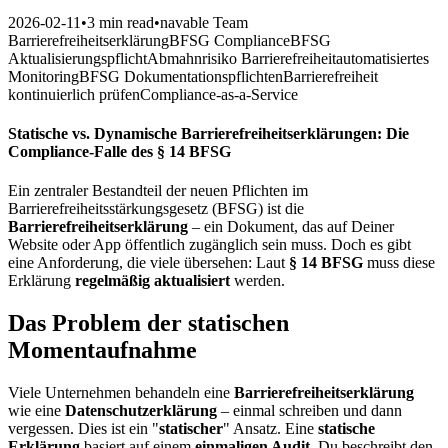
2026-02-11
•
3 min read
•
navable Team
Barrierefreiheitserklärung
BFSG Compliance
BFSG
Aktualisierungspflicht
Abmahnrisiko Barrierefreiheit
automatisiertes
Monitoring
BFSG Dokumentationspflichten
Barrierefreiheit
kontinuierlich prüfen
Compliance-as-a-Service
Statische vs. Dynamische Barrierefreiheitserklärungen: Die
Compliance-Falle des § 14 BFSG
Ein zentraler Bestandteil der neuen Pflichten im
Barrierefreiheitsstärkungsgesetz (BFSG) ist die
Barrierefreiheitserklärung
– ein Dokument, das auf Deiner
Website oder App öffentlich zugänglich sein muss. Doch es gibt
eine Anforderung, die viele übersehen: Laut
§ 14 BFSG
muss diese
Erklärung
regelmäßig aktualisiert
werden.
Das Problem der statischen
Momentaufnahme
Viele Unternehmen behandeln eine
Barrierefreiheitserklärung
wie eine
Datenschutzerklärung
– einmal schreiben und dann
vergessen. Dies ist ein "
statischer
" Ansatz. Eine
statische
Erklärung
basiert auf einem
einmaligen Audit
. Du beschreibt den