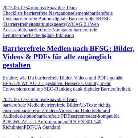
2025-06-17
•
4 min read
•
navable Team
Checkliste barrierefreie Navigationselemente
barrierefreie
Links
barrierefreie Buttons
digitale Barrierefreiheit
BFSG
(Barrierefreiheitsstärkungsgesetz)
WCAG 2.1
Web
Accessibility
barrierefreie Navigation
barrierefreie
Benutzeroberfläche
digitale Inklusion
Barrierefreie Medien nach BFSG: Bilder,
Videos & PDFs für alle zugänglich
gestalten
Erfahre, wie Du barrierefreie Bilder, Videos und PDFs gemäß
BFSG & WCAG 2.1 gestalten. Bessere Usability, mehr
Conversions und top SEO-Ranking dank digitaler Barrierefreiheit.
2025-06-17
•
3 min read
•
navable Team
barrierefreie Medien
barrierefreie Bilder
Alt-Texte richtig
einsetzen
barrierefreie Videos
Videos mit Untertiteln und
Audiodeskription
barrierefreie PDFs
screenreader-kompatible
PDFs
WCAG 2.1 Anforderungen
DIN EN 301 549
Richtlinien
PDF/UA-Standard