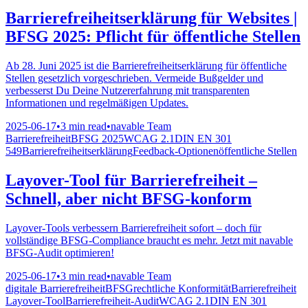
Barrierefreiheitserklärung für Websites |
BFSG 2025: Pflicht für öffentliche Stellen
Ab 28. Juni 2025 ist die Barrierefreiheitserklärung für öffentliche
Stellen gesetzlich vorgeschrieben. Vermeide Bußgelder und
verbesserst Du Deine Nutzererfahrung mit transparenten
Informationen und regelmäßigen Updates.
2025-06-17
•
3 min read
•
navable Team
Barrierefreiheit
BFSG 2025
WCAG 2.1
DIN EN 301
549
Barrierefreiheitserklärung
Feedback-Optionen
öffentliche Stellen
Layover-Tool für Barrierefreiheit –
Schnell, aber nicht BFSG-konform
Layover-Tools verbessern Barrierefreiheit sofort – doch für
vollständige BFSG-Compliance braucht es mehr. Jetzt mit navable
BFSG-Audit optimieren!
2025-06-17
•
3 min read
•
navable Team
digitale Barrierefreiheit
BFSG
rechtliche Konformität
Barrierefreiheit
Layover-Tool
Barrierefreiheit-Audit
WCAG 2.1
DIN EN 301