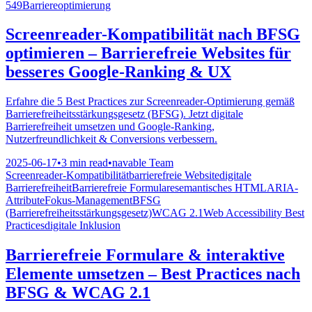
549
Barriereoptimierung
Screenreader-Kompatibilität nach BFSG
optimieren – Barrierefreie Websites für
besseres Google-Ranking & UX
Erfahre die 5 Best Practices zur Screenreader-Optimierung gemäß
Barrierefreiheitsstärkungsgesetz (BFSG). Jetzt digitale
Barrierefreiheit umsetzen und Google-Ranking,
Nutzerfreundlichkeit & Conversions verbessern.
2025-06-17
•
3 min read
•
navable Team
Screenreader-Kompatibilität
barrierefreie Website
digitale
Barrierefreiheit
Barrierefreie Formulare
semantisches HTML
ARIA-
Attribute
Fokus-Management
BFSG
(Barrierefreiheitsstärkungsgesetz)
WCAG 2.1
Web Accessibility Best
Practices
digitale Inklusion
Barrierefreie Formulare & interaktive
Elemente umsetzen – Best Practices nach
BFSG & WCAG 2.1