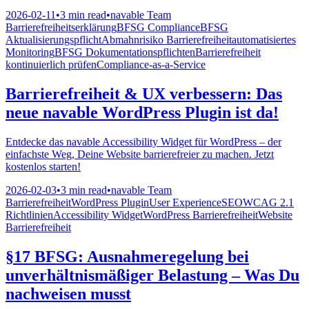
2026-02-11
•
3 min read
•
navable Team
Barrierefreiheitserklärung
BFSG Compliance
BFSG
Aktualisierungspflicht
Abmahnrisiko Barrierefreiheit
automatisiertes
Monitoring
BFSG Dokumentationspflichten
Barrierefreiheit
kontinuierlich prüfen
Compliance-as-a-Service
Barrierefreiheit & UX verbessern: Das
neue navable WordPress Plugin ist da!
Entdecke das navable Accessibility Widget für WordPress – der
einfachste Weg, Deine Website barrierefreier zu machen. Jetzt
kostenlos starten!
2026-02-03
•
3 min read
•
navable Team
Barrierefreiheit
WordPress Plugin
User Experience
SEO
WCAG 2.1
Richtlinien
Accessibility Widget
WordPress Barrierefreiheit
Website
Barrierefreiheit
§17 BFSG: Ausnahmeregelung bei
unverhältnismäßiger Belastung – Was Du
nachweisen musst