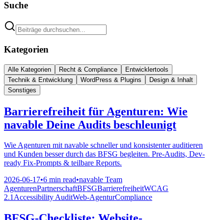
Suche
Kategorien
Alle Kategorien
Recht & Compliance
Entwicklertools
Technik & Entwicklung
WordPress & Plugins
Design & Inhalt
Sonstiges
Barrierefreiheit für Agenturen: Wie
navable Deine Audits beschleunigt
Wie Agenturen mit navable schneller und konsistenter auditieren
und Kunden besser durch das BFSG begleiten. Pre-Audits, Dev-
ready Fix-Prompts & teilbare Reports.
2026-06-17
•
6 min read
•
navable Team
Agenturen
Partnerschaft
BFSG
Barrierefreiheit
WCAG
2.1
Accessibility Audit
Web-Agentur
Compliance
BFSG-Checkliste: Website-