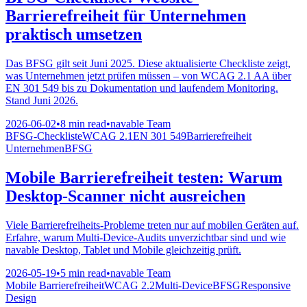
Barrierefreiheit für Unternehmen
praktisch umsetzen
Das BFSG gilt seit Juni 2025. Diese aktualisierte Checkliste zeigt,
was Unternehmen jetzt prüfen müssen – von WCAG 2.1 AA über
EN 301 549 bis zu Dokumentation und laufendem Monitoring.
Stand Juni 2026.
2026-06-02
•
8 min read
•
navable Team
BFSG-Checkliste
WCAG 2.1
EN 301 549
Barrierefreiheit
Unternehmen
BFSG
Mobile Barrierefreiheit testen: Warum
Desktop-Scanner nicht ausreichen
Viele Barrierefreiheits-Probleme treten nur auf mobilen Geräten auf.
Erfahre, warum Multi-Device-Audits unverzichtbar sind und wie
navable Desktop, Tablet und Mobile gleichzeitig prüft.
2026-05-19
•
5 min read
•
navable Team
Mobile Barrierefreiheit
WCAG 2.2
Multi-Device
BFSG
Responsive
Design