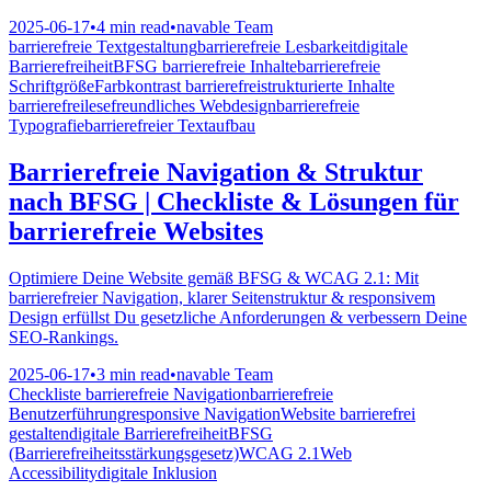
2025-06-17
•
4 min read
•
navable Team
barrierefreie Textgestaltung
barrierefreie Lesbarkeit
digitale
Barrierefreiheit
BFSG barrierefreie Inhalte
barrierefreie
Schriftgröße
Farbkontrast barrierefrei
strukturierte Inhalte
barrierefrei
lesefreundliches Webdesign
barrierefreie
Typografie
barrierefreier Textaufbau
Barrierefreie Navigation & Struktur
nach BFSG | Checkliste & Lösungen für
barrierefreie Websites
Optimiere Deine Website gemäß BFSG & WCAG 2.1: Mit
barrierefreier Navigation, klarer Seitenstruktur & responsivem
Design erfüllst Du gesetzliche Anforderungen & verbessern Deine
SEO-Rankings.
2025-06-17
•
3 min read
•
navable Team
Checkliste barrierefreie Navigation
barrierefreie
Benutzerführung
responsive Navigation
Website barrierefrei
gestalten
digitale Barrierefreiheit
BFSG
(Barrierefreiheitsstärkungsgesetz)
WCAG 2.1
Web
Accessibility
digitale Inklusion