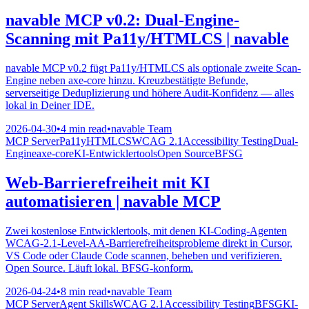
navable MCP v0.2: Dual-Engine-
Scanning mit Pa11y/HTMLCS | navable
navable MCP v0.2 fügt Pa11y/HTMLCS als optionale zweite Scan-
Engine neben axe-core hinzu. Kreuzbestätigte Befunde,
serverseitige Deduplizierung und höhere Audit-Konfidenz — alles
lokal in Deiner IDE.
2026-04-30
•
4 min read
•
navable Team
MCP Server
Pa11y
HTMLCS
WCAG 2.1
Accessibility Testing
Dual-
Engine
axe-core
KI-Entwicklertools
Open Source
BFSG
Web-Barrierefreiheit mit KI
automatisieren | navable MCP
Zwei kostenlose Entwicklertools, mit denen KI-Coding-Agenten
WCAG-2.1-Level-AA-Barrierefreiheitsprobleme direkt in Cursor,
VS Code oder Claude Code scannen, beheben und verifizieren.
Open Source. Läuft lokal. BFSG-konform.
2026-04-24
•
8 min read
•
navable Team
MCP Server
Agent Skills
WCAG 2.1
Accessibility Testing
BFSG
KI-