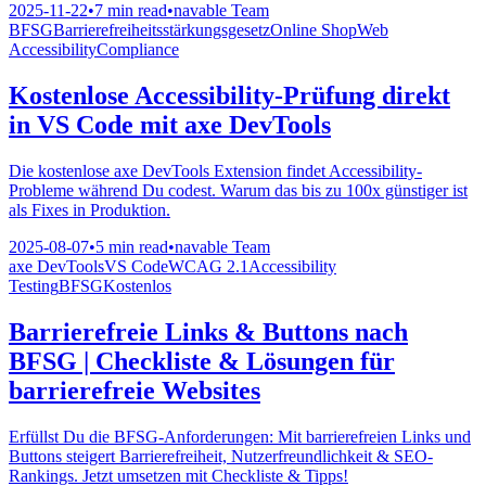
2025-11-22
•
7 min read
•
navable Team
BFSG
Barrierefreiheitsstärkungsgesetz
Online Shop
Web
Accessibility
Compliance
Kostenlose Accessibility-Prüfung direkt
in VS Code mit axe DevTools
Die kostenlose axe DevTools Extension findet Accessibility-
Probleme während Du codest. Warum das bis zu 100x günstiger ist
als Fixes in Produktion.
2025-08-07
•
5 min read
•
navable Team
axe DevTools
VS Code
WCAG 2.1
Accessibility
Testing
BFSG
Kostenlos
Barrierefreie Links & Buttons nach
BFSG | Checkliste & Lösungen für
barrierefreie Websites
Erfüllst Du die BFSG-Anforderungen: Mit barrierefreien Links und
Buttons steigert Barrierefreiheit, Nutzerfreundlichkeit & SEO-
Rankings. Jetzt umsetzen mit Checkliste & Tipps!