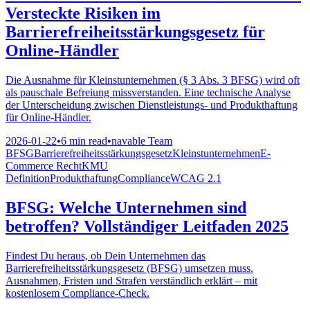
Versteckte Risiken im
Barrierefreiheitsstärkungsgesetz für
Online-Händler
Die Ausnahme für Kleinstunternehmen (§ 3 Abs. 3 BFSG) wird oft
als pauschale Befreiung missverstanden. Eine technische Analyse
der Unterscheidung zwischen Dienstleistungs- und Produkthaftung
für Online-Händler.
2026-01-22
•
6 min read
•
navable Team
BFSG
Barrierefreiheitsstärkungsgesetz
Kleinstunternehmen
E-
Commerce Recht
KMU
Definition
Produkthaftung
Compliance
WCAG 2.1
BFSG: Welche Unternehmen sind
betroffen? Vollständiger Leitfaden 2025
Findest Du heraus, ob Dein Unternehmen das
Barrierefreiheitsstärkungsgesetz (BFSG) umsetzen muss.
Ausnahmen, Fristen und Strafen verständlich erklärt – mit
kostenlosem Compliance-Check.