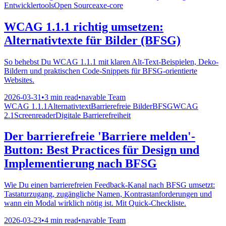
Entwicklertools
Open Source
axe-core
WCAG 1.1.1 richtig umsetzen:
Alternativtexte für Bilder (BFSG)
So behebst Du WCAG 1.1.1 mit klaren Alt-Text-Beispielen, Deko-
Bildern und praktischen Code-Snippets für BFSG-orientierte
Websites.
2026-03-31
•
3 min read
•
navable Team
WCAG 1.1.1
Alternativtext
Barrierefreie Bilder
BFSG
WCAG
2.1
Screenreader
Digitale Barrierefreiheit
Der barrierefreie 'Barriere melden'-
Button: Best Practices für Design und
Implementierung nach BFSG
Wie Du einen barrierefreien Feedback-Kanal nach BFSG umsetzt:
Tastaturzugang, zugängliche Namen, Kontrastanforderungen und
wann ein Modal wirklich nötig ist. Mit Quick-Checkliste.
2026-03-23
•
4 min read
•
navable Team