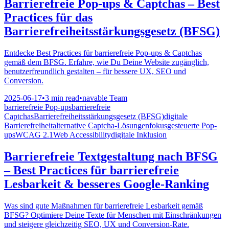
Barrierefreie Pop-ups & Captchas – Best
Practices für das
Barrierefreiheitsstärkungsgesetz (BFSG)
Entdecke Best Practices für barrierefreie Pop-ups & Captchas
gemäß dem BFSG. Erfahre, wie Du Deine Website zugänglich,
benutzerfreundlich gestalten – für bessere UX, SEO und
Conversion.
2025-06-17
•
3 min read
•
navable Team
barrierefreie Pop-ups
barrierefreie
Captchas
Barrierefreiheitsstärkungsgesetz (BFSG)
digitale
Barrierefreiheit
alternative Captcha-Lösungen
fokusgesteuerte Pop-
ups
WCAG 2.1
Web Accessibility
digitale Inklusion
Barrierefreie Textgestaltung nach BFSG
– Best Practices für barrierefreie
Lesbarkeit & besseres Google-Ranking
Was sind gute Maßnahmen für barrierefreie Lesbarkeit gemäß
BFSG? Optimiere Deine Texte für Menschen mit Einschränkungen
und steigere gleichzeitig SEO, UX und Conversion-Rate.