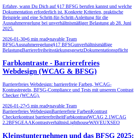
Erfahre, wann Du Dich auf §17 BFSG berufen kannst und welche
Dokumentation erforderlich ist. Konkrete Kriterien, praktische
Beispiele und eine Schritt-für-Schritt-Anleitung für die
Ausnahmeregelung bei unverhältnismäßiger Belastung ab 28. Juni
2025.
2026-01-30
•
6 min read
•
navable Team
BFSG
Ausnahmeregelung
§17 BFSG
unverhältnismäßige
Belastung
Barrierefreiheitsstärkungsgesetz
Dokumentationspflicht
Farbkontraste - Barrierefreies
Webdesign (WCAG & BFSG)
Barrierefreies Webdesign: barrierefreie Farben, WCAG-
Kontrastregeln, BFSG-Compliance und Tests mit unserem Contrast
Checker (WCAG).
2026-01-27
•
5 min read
•
navable Team
Barrierefreies Webdesign
Barrierefreie Farben
Kontrast
Checker
kontrast barrierefreiheit
Farbkontrast
WCAG 2.1
WCAG
2.2
BFSG
EAA
Kontrastverhältnis
Lighthouse
WAVE
UX
SEO
Kleinstunternehmen und das BFSG 2025: