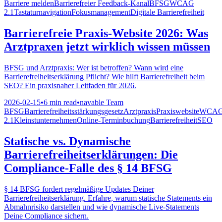
Barriere melden
Barrierefreier Feedback-Kanal
BFSG
WCAG
2.1
Tastaturnavigation
Fokusmanagement
Digitale Barrierefreiheit
Barrierefreie Praxis-Website 2026: Was
Arztpraxen jetzt wirklich wissen müssen
BFSG und Arztpraxis: Wer ist betroffen? Wann wird eine
Barrierefreiheitserklärung Pflicht? Wie hilft Barrierefreiheit beim
SEO? Ein praxisnaher Leitfaden für 2026.
2026-02-15
•
6 min read
•
navable Team
BFSG
Barrierefreiheitsstärkungsgesetz
Arztpraxis
Praxiswebsite
WCA
2.1
Kleinstunternehmen
Online-Terminbuchung
Barrierefreiheit
SEO
Statische vs. Dynamische
Barrierefreiheitserklärungen: Die
Compliance-Falle des § 14 BFSG
§ 14 BFSG fordert regelmäßige Updates Deiner
Barrierefreiheitserklärung. Erfahre, warum statische Statements ein
Abmahnrisiko darstellen und wie dynamische Live-Statements
Deine Compliance sichern.