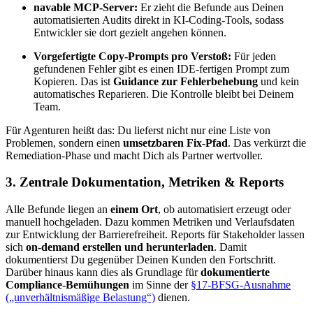
navable MCP-Server:
Er zieht die Befunde aus Deinen
automatisierten Audits direkt in KI-Coding-Tools, sodass
Entwickler sie dort gezielt angehen können.
Vorgefertigte Copy-Prompts pro Verstoß:
Für jeden
gefundenen Fehler gibt es einen IDE-fertigen Prompt zum
Kopieren. Das ist
Guidance zur Fehlerbehebung
und kein
automatisches Reparieren. Die Kontrolle bleibt bei Deinem
Team.
Für Agenturen heißt das: Du lieferst nicht nur eine Liste von
Problemen, sondern einen
umsetzbaren Fix-Pfad
. Das verkürzt die
Remediation-Phase und macht Dich als Partner wertvoller.
3. Zentrale Dokumentation, Metriken & Reports
Alle Befunde liegen an
einem Ort
, ob automatisiert erzeugt oder
manuell hochgeladen. Dazu kommen Metriken und Verlaufsdaten
zur Entwicklung der Barrierefreiheit. Reports für Stakeholder lassen
sich
on-demand erstellen und herunterladen
. Damit
dokumentierst Du gegenüber Deinen Kunden den Fortschritt.
Darüber hinaus kann dies als Grundlage für
dokumentierte
Compliance-Bemühungen
im Sinne der
§17-BFSG-Ausnahme
(„unverhältnismäßige Belastung“)
dienen.