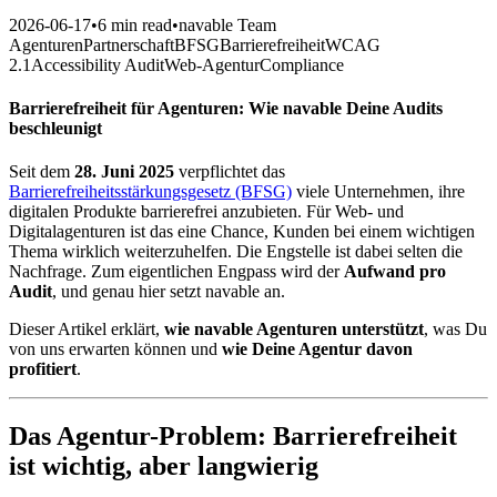
2026-06-17
•
6 min read
•
navable Team
Agenturen
Partnerschaft
BFSG
Barrierefreiheit
WCAG
2.1
Accessibility Audit
Web-Agentur
Compliance
Barrierefreiheit für Agenturen: Wie navable Deine Audits
beschleunigt
Seit dem
28. Juni 2025
verpflichtet das
Barrierefreiheitsstärkungsgesetz (BFSG)
viele Unternehmen, ihre
digitalen Produkte barrierefrei anzubieten. Für Web- und
Digitalagenturen ist das eine Chance, Kunden bei einem wichtigen
Thema wirklich weiterzuhelfen. Die Engstelle ist dabei selten die
Nachfrage. Zum eigentlichen Engpass wird der
Aufwand pro
Audit
, und genau hier setzt navable an.
Dieser Artikel erklärt,
wie navable Agenturen unterstützt
, was Du
von uns erwarten können und
wie Deine Agentur davon
profitiert
.
Das Agentur-Problem: Barrierefreiheit
ist wichtig, aber langwierig