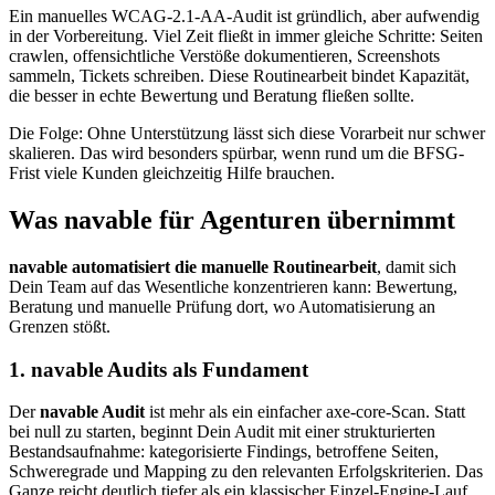
Ein manuelles WCAG-2.1-AA-Audit ist gründlich, aber aufwendig
in der Vorbereitung. Viel Zeit fließt in immer gleiche Schritte: Seiten
crawlen, offensichtliche Verstöße dokumentieren, Screenshots
sammeln, Tickets schreiben. Diese Routinearbeit bindet Kapazität,
die besser in echte Bewertung und Beratung fließen sollte.
Die Folge: Ohne Unterstützung lässt sich diese Vorarbeit nur schwer
skalieren. Das wird besonders spürbar, wenn rund um die BFSG-
Frist viele Kunden gleichzeitig Hilfe brauchen.
Was navable für Agenturen übernimmt
navable automatisiert die manuelle Routinearbeit
, damit sich
Dein Team auf das Wesentliche konzentrieren kann: Bewertung,
Beratung und manuelle Prüfung dort, wo Automatisierung an
Grenzen stößt.
1. navable Audits als Fundament
Der
navable Audit
ist mehr als ein einfacher axe-core-Scan. Statt
bei null zu starten, beginnt Dein Audit mit einer strukturierten
Bestandsaufnahme: kategorisierte Findings, betroffene Seiten,
Schweregrade und Mapping zu den relevanten Erfolgskriterien. Das
Ganze reicht deutlich tiefer als ein klassischer Einzel-Engine-Lauf.