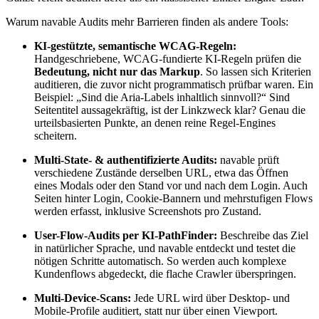
Warum navable Audits mehr Barrieren finden als andere Tools:
KI-gestützte, semantische WCAG-Regeln:
Handgeschriebene, WCAG-fundierte KI-Regeln prüfen die
Bedeutung, nicht nur das Markup
. So lassen sich Kriterien
auditieren, die zuvor nicht programmatisch prüfbar waren. Ein
Beispiel: „Sind die Aria-Labels inhaltlich sinnvoll?“ Sind
Seitentitel aussagekräftig, ist der Linkzweck klar? Genau die
urteilsbasierten Punkte, an denen reine Regel-Engines
scheitern.
Multi-State- & authentifizierte Audits:
navable prüft
verschiedene Zustände derselben URL, etwa das Öffnen
eines Modals oder den Stand vor und nach dem Login. Auch
Seiten hinter Login, Cookie-Bannern und mehrstufigen Flows
werden erfasst, inklusive Screenshots pro Zustand.
User-Flow-Audits per KI-PathFinder:
Beschreibe das Ziel
in natürlicher Sprache, und navable entdeckt und testet die
nötigen Schritte automatisch. So werden auch komplexe
Kundenflows abgedeckt, die flache Crawler überspringen.
Multi-Device-Scans:
Jede URL wird über Desktop- und
Mobile-Profile auditiert, statt nur über einen Viewport.