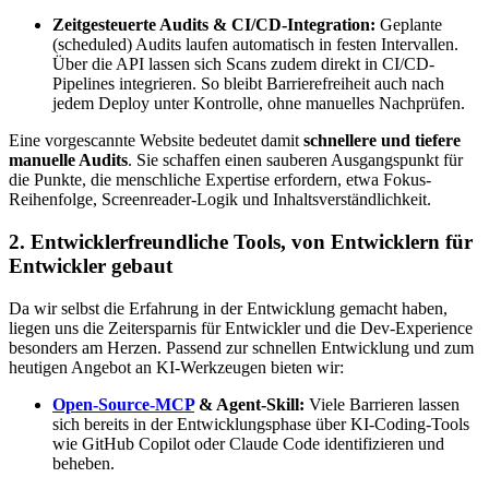
Zeitgesteuerte Audits & CI/CD-Integration:
Geplante
(scheduled) Audits laufen automatisch in festen Intervallen.
Über die API lassen sich Scans zudem direkt in CI/CD-
Pipelines integrieren. So bleibt Barrierefreiheit auch nach
jedem Deploy unter Kontrolle, ohne manuelles Nachprüfen.
Eine vorgescannte Website bedeutet damit
schnellere und tiefere
manuelle Audits
. Sie schaffen einen sauberen Ausgangspunkt für
die Punkte, die menschliche Expertise erfordern, etwa Fokus-
Reihenfolge, Screenreader-Logik und Inhaltsverständlichkeit.
2. Entwicklerfreundliche Tools, von Entwicklern für
Entwickler gebaut
Da wir selbst die Erfahrung in der Entwicklung gemacht haben,
liegen uns die Zeitersparnis für Entwickler und die Dev-Experience
besonders am Herzen. Passend zur schnellen Entwicklung und zum
heutigen Angebot an KI-Werkzeugen bieten wir:
Open-Source-MCP
& Agent-Skill:
Viele Barrieren lassen
sich bereits in der Entwicklungsphase über KI-Coding-Tools
wie GitHub Copilot oder Claude Code identifizieren und
beheben.