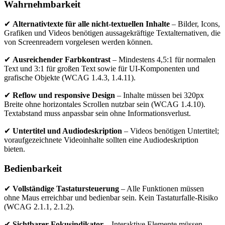
Wahrnehmbarkeit
✔
Alternativtexte für alle nicht-textuellen Inhalte
– Bilder, Icons,
Grafiken und Videos benötigen aussagekräftige Textalternativen, die
von Screenreadern vorgelesen werden können.
✔
Ausreichender Farbkontrast
– Mindestens 4,5:1 für normalen
Text und 3:1 für großen Text sowie für UI-Komponenten und
grafische Objekte (WCAG 1.4.3, 1.4.11).
✔
Reflow und responsive Design
– Inhalte müssen bei 320px
Breite ohne horizontales Scrollen nutzbar sein (WCAG 1.4.10).
Textabstand muss anpassbar sein ohne Informationsverlust.
✔
Untertitel und Audiodeskription
– Videos benötigen Untertitel;
voraufgezeichnete Videoinhalte sollten eine Audiodeskription
bieten.
Bedienbarkeit
✔
Vollständige Tastatursteuerung
– Alle Funktionen müssen
ohne Maus erreichbar und bedienbar sein. Kein Tastaturfalle-Risiko
(WCAG 2.1.1, 2.1.2).
✔
Sichtbarer Fokusindikator
– Interaktive Elemente müssen