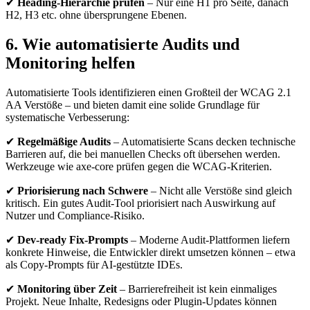
✔
Heading-Hierarchie prüfen
– Nur eine H1 pro Seite, danach
H2, H3 etc. ohne übersprungene Ebenen.
6. Wie automatisierte Audits und
Monitoring helfen
Automatisierte Tools identifizieren einen Großteil der WCAG 2.1
AA Verstöße – und bieten damit eine solide Grundlage für
systematische Verbesserung:
✔
Regelmäßige Audits
– Automatisierte Scans decken technische
Barrieren auf, die bei manuellen Checks oft übersehen werden.
Werkzeuge wie axe-core prüfen gegen die WCAG-Kriterien.
✔
Priorisierung nach Schwere
– Nicht alle Verstöße sind gleich
kritisch. Ein gutes Audit-Tool priorisiert nach Auswirkung auf
Nutzer und Compliance-Risiko.
✔
Dev-ready Fix-Prompts
– Moderne Audit-Plattformen liefern
konkrete Hinweise, die Entwickler direkt umsetzen können – etwa
als Copy-Prompts für AI-gestützte IDEs.
✔
Monitoring über Zeit
– Barrierefreiheit ist kein einmaliges
Projekt. Neue Inhalte, Redesigns oder Plugin-Updates können