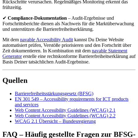
Rückschritte verursachen. Regelmäßiges Monitoring erkennt das
frühzeitig.
✔
Compliance-Dokumentation
– Audit-Ergebnisse und
Fortschrittsberichte dienen als Nachweis für die Marktüberwachung
und unterstützen die Barrierefreiheitserklärung.
Mit dem
navable Accessibility Audit
kannst Du Deine Website
automatisiert prüfen, Verstöße priorisieren und den Fortschritt über
Zeit dokumentieren. In Kombination mit dem
navable Statement
Generator
erstelle eine rechtskonforme Barrierefreiheitserklärung auf
Basis Deiner tatsächlichen Audit-Ergebnisse.
Quellen
Barrierefreiheitsstärkungsgesetz (BFSG)
EN 301 549 – Accessibility requirements for ICT products
and services
Web Content Accessibility Guidelines (WCAG) 2.1
Web Content Accessibility Guidelines (WCAG) 2.2
WCAG 2.1 Übersicht – Bundesregierung
FAQ – Häufig gestellte Fragen zur BFSG-