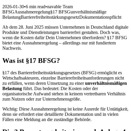
2026-01-30
•
6 min read
•
navable Team
BFSG
Ausnahmeregelung
§17 BFSG
unverhältnismäßige
Belastung
Barrierefreiheitsstärkungsgesetz
Dokumentationspflicht
Ab dem 28. Juni 2025 müssen Unternehmen in Deutschland digitale
Produkte und Dienstleistungen barrierefrei gestalten. Doch was,
wenn die Kosten dafür Dein Unternehmen überfordern? §17 BFSG
bietet eine Ausnahmeregelung – allerdings nur mit fundiertem
Nachweis.
Was ist §17 BFSG?
§17 des Barrierefreiheitsstärkungsgesetzes (BFSG) ermöglicht es
Wirtschaftsakteuren, einzelne Barrierefreiheitsanforderungen nicht
zu erfüllen, wenn deren Umsetzung zu einer
unverhältnismäßigen
Belastung
führt. Das bedeutet: Die Kosten oder der
organisatorische Aufwand stehen in keinem vertretbaren Verhältnis
zum Nutzen oder zur Unternehmensgröße.
Wichtig: Diese Ausnahmeregelung ist keine Ausrede für Untätigkeit,
denn sie erfordert eine detaillierte Dokumentation und in vielen
Fällen eine Meldung an die zuständige Behörde.