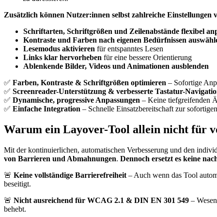
Zusätzlich können Nutzer:innen selbst zahlreiche Einstellungen
Schriftarten, Schriftgrößen und Zeilenabstände flexibel an
Kontraste und Farben nach eigenen Bedürfnissen auswähl
Lesemodus aktivieren
für entspanntes Lesen
Links klar hervorheben
für eine bessere Orientierung
Ablenkende Bilder, Videos und Animationen ausblenden
✅
Farben, Kontraste & Schriftgrößen optimieren
– Sofortige Anp
✅
Screenreader-Unterstützung & verbesserte Tastatur-Navigati
✅
Dynamische, progressive Anpassungen
– Keine tiefgreifenden 
✅
Einfache Integration
– Schnelle Einsatzbereitschaft zur sofortige
Warum ein Layover-Tool allein nicht für 
Mit der kontinuierlichen, automatischen Verbesserung und den indivi
von Barrieren und Abmahnungen
.
Dennoch ersetzt es keine nach
🚨
Keine vollständige Barrierefreiheit
– Auch wenn das Tool automati
beseitigt.
🚨
Nicht ausreichend für WCAG 2.1 & DIN EN 301 549
– Wesent
behebt.