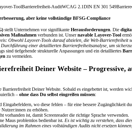
Layover-Tool
Barrierefreiheit-Audit
WCAG 2.1
DIN EN 301 549
Barrier
Verbesserung, aber keine vollständige BFSG-Compliance
G)
stellt Unternehmen vor signifikante
Herausforderungen
. Die
digita
ensiven Maßnahmen
verbunden ist. Unser
navable Layover-Tool
ermög
is: Obwohl Layover-Tools darauf abzielen, die Web-Barrierefreiheit sc
urchführung einer detaillierten Barrierefreiheitsanalyse, um sicherzus
gs sind tiefgehende strukturelle Anpassungen und ein detailliertes
Barr
en
zu vermeiden.
ierefreiheit Deiner Website – Progressive,
e Barrierefreiheit Deiner Website. Sobald es eingebettet ist, werden wich
nuierlich –
ohne dass Du selbst eingreifen müssen
:
 Eingabefeldern, wo diese fehlen – für eine bessere Zugänglichkeit du
le Nutzer:innen zu erhöhen.
nicht vorhanden ist, damit Screenreader die richtige Sprache verwenden.
ne Maus problemlos bedienbar ist.
Es ist wichtig zu verstehen, dass 
idierung im Rahmen eines vollständigen Audits nicht ersetzen können,