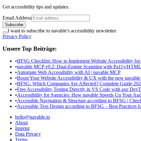
Get accessibility tips and updates.
Email Address
Subscribe
I want to subscribe to navable's accessibility newsletter
Privacy Policy
Unsere Top Beiträge:
•
BFSG Checklist: How to Implement Website Accessibility for
•
navable MCP v0.2: Dual-Engine Scanning with Pa11y/HTML
•
Automate Web Accessibility with AI | navable MCP
•
Boost Your Website Accessibility & UX with the new navable
•
BFSG: Which Companies Are Affected? Complete Guide 20
•
Free Accessibility Testing Directly in VS Code with axe DevT
•
Accessibility for Agencies: How navable Speeds Up Your Aud
•
Accessible Navigation & Structure according to BFSG | Checkl
•
Accessible Text Design according to BFSG – Best Practices f
hello@navable.io
About
Imprint
Data Privacy
Terms