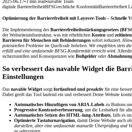
2025-06-17
•
3 min read
•
navable Team
digitale Barrierefreiheit
BFSG
rechtliche Konformität
Barrierefreiheit 
Optimierung der Barrierefreiheit mit Layover-Tools – Schnelle 
Die Implementierung des
Barrierefreiheitsstärkungsgesetzes (BFS
der Webseiteninfrastruktur, was mit erheblichen
Kosten
und
zeitint
Barrieren für Menschen mit Behinderungen
sofort reduziert.
Hinwe
potenziellen Probleme im Quellcode beheben. Wir empfehlen stets die D
erfüllt und eine umfassende BFSG-Konformität erreicht wird.
Allerdin
sicherzustellen und Konsequenzen wie
Bußgelder
oder
Abmahnung
So verbessert das navable Widget die Barr
Einstellungen
Das
navable Widget
sorgt
fortlaufend und proaktiv
für eine besser
Dabei greift das Tool laufend ein und verbessert Deine Website konti
Automatisches Hinzufügen von ARIA-Labels
zu Buttons und
Progressive Kontrastverbesserung
, um die Lesbarkeit für al
Automatisches Setzen des HTML-lang-Attributs
, falls es 
Optimierte Tastaturnavigation
, damit Deine Website auch oh
darstellen, aber eine umfassende manuelle Überprüfung und Val
zu adressieren.