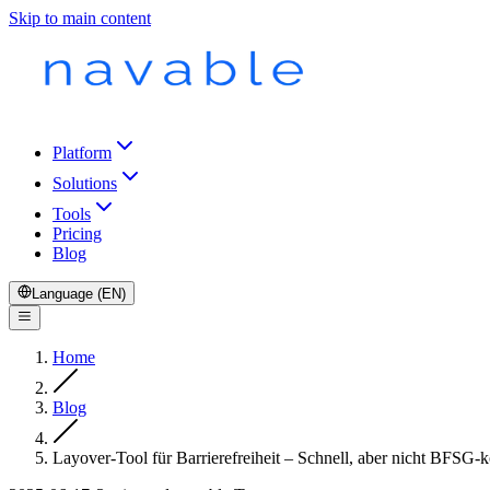
Skip to main content
Platform
Solutions
Tools
Pricing
Blog
Language (EN)
Home
Blog
Layover-Tool für Barrierefreiheit – Schnell, aber nicht BFSG-